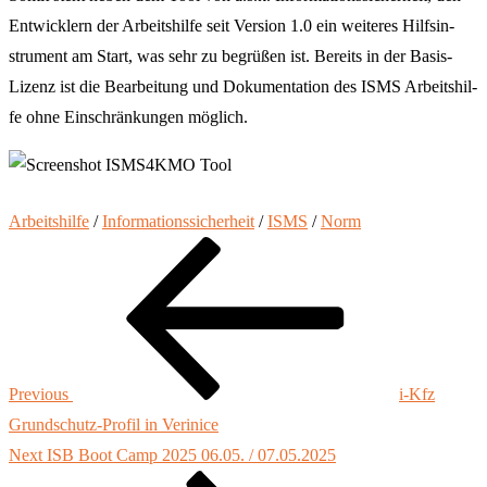
Ent­wick­lern der Arbeits­hil­fe seit Ver­si­on 1.0 ein wei­te­res Hilfs­in­
stru­ment am Start, was sehr zu begrü­ßen ist. Bereits in der Basis-
Lizenz ist die Bear­bei­tung und Doku­men­ta­ti­on des ISMS Arbeits­hil­
fe ohne Ein­schrän­kun­gen mög­lich.
Arbeitshilfe
/
Informationssicherheit
/
ISMS
/
Norm
Beitragsnavigation
Previous
Post
Previous
i‑Kfz
Grundschutz-Profil in Verinice
Next
Next
ISB Boot Camp 2025 06.05. / 07.05.2025
Post