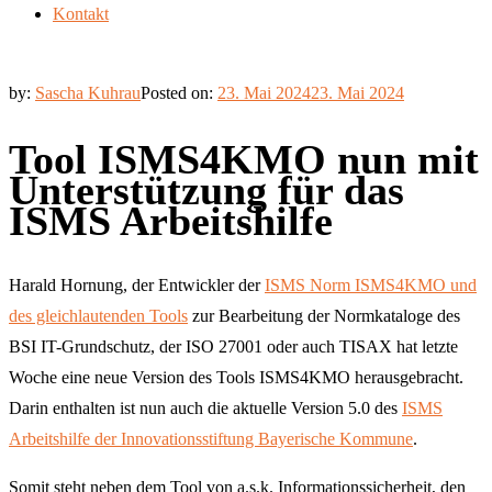
Kontakt
by:
Sascha Kuhrau
Posted on:
23. Mai 2024
23. Mai 2024
Tool ISMS4KMO nun mit
Unterstützung für das
ISMS Arbeitshilfe
Harald Hor­nung, der Ent­wick­ler der
ISMS Norm ISMS4KMO und
des gleich­lau­ten­den Tools
zur Bear­bei­tung der Norm­ka­ta­lo­ge des
BSI IT-Grund­schutz, der ISO 27001 oder auch TISAX hat letz­te
Woche eine neue Ver­si­on des Tools ISMS4KMO her­aus­ge­bracht.
Dar­in ent­hal­ten ist nun auch die aktu­el­le Ver­si­on 5.0 des
ISMS
Arbeits­hil­fe der Inno­va­ti­ons­stif­tung Baye­ri­sche Kom­mu­ne
.
Somit steht neben dem Tool von a.s.k. Infor­ma­ti­ons­si­cher­heit, den