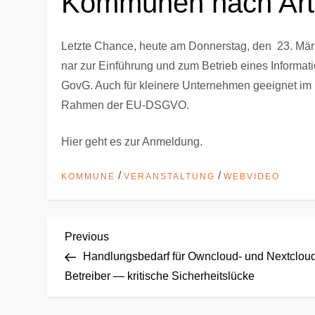
Kommunen nach Art
Letz­te Chan­ce, heu­te am Don­ners­tag, den 23. Mä
nar zur Ein­füh­rung und zum Betrieb eines Infor­ma­ti
GovG. Auch für klei­ne­re Unter­neh­men geeig­net im Hi
Rah­men der EU-DSGVO.
Hier geht es zur Anmel­dung.
/
/
KOMMUNE
VERANSTALTUNG
WEBVIDEO
B
Previous
Previous
Post
Handlungsbedarf für Owncloud- und Nextclou
e
Betreiber — kritische Sicherheitslücke
i