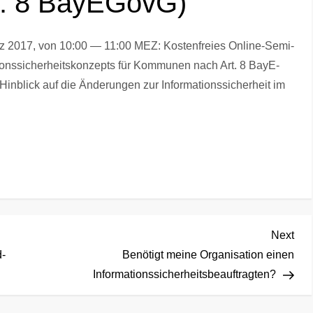
. 8 BayEGovG)
rz 2017, von 10:00 — 11:00 MEZ: Kos­ten­frei­es Online-Semi­
­ons­si­cher­heits­kon­zepts für Kom­mu­nen nach Art. 8 BayE­
n­blick auf die Ände­run­gen zur Infor­ma­ti­ons­si­cher­heit im
Nex
Next
Pos
d-
Benötigt meine Organisation einen
Informationssicherheitsbeauftragten?