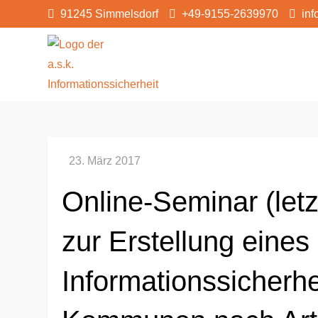
Skip
91245 Simmelsdorf
+49-9155-2639970
inf
to
content
a.s.k. Informationss
Informationssicherheit und ISMS f
Online-Seminar (letz
zur Erstellung eines
Informationssicherhe