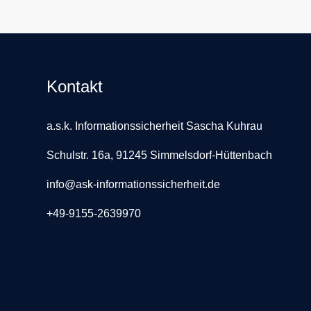
t
r
Kontakt
a
g
a.s.k. Informationssicherheit Sascha Kuhrau
s
Schulstr. 16a, 91245 Simmelsdorf-Hüttenbach
n
info@ask-informationssicherheit.de
+49-9155-2639970
a
v
i