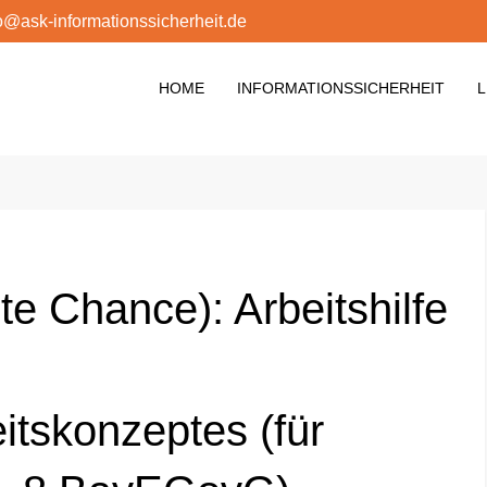
o@ask-informationssicherheit.de
HOME
INFORMATIONSSICHERHEIT
L
icherheit Sascha Kuhrau
ür Kommunen und Unternehmen
te Chance): Arbeitshilfe
itskonzeptes (für